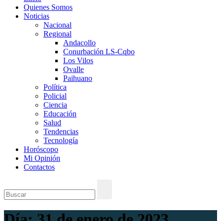
Quienes Somos
Noticias
Nacional
Regional
Andacollo
Conurbación LS-Cqbo
Los Vilos
Ovalle
Paihuano
Política
Policial
Ciencia
Educación
Salud
Tendencias
Tecnología
Horóscopo
Mi Opinión
Contactos
Día:
31 de enero de 2023