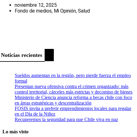
noviembre 12, 2025
Fondo de medios
,
Mi Opinión
,
Salud
Noticias recientes
Sueldos aumentan en la región, pero pierde fuerza el empleo
formal
Presentan nueva ofensiva contra el crimen organizado: más
control territorial, cárceles más estrictas y decomiso de bienes
Ministerio de Ciencia anuncia reforma a becas chile con foco
en áreas estratégicas y descentralización
FOSIS invita a preferir emprendimientos locales para regalar
en el Día de la Niñez
Recuperemos la seguridad para que Chile viva en paz
Lo más visto