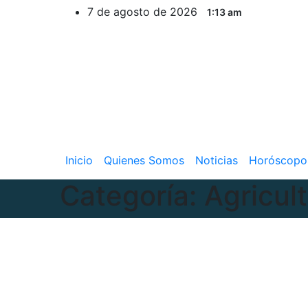
Ir
7 de agosto de 2026
1:13 am
al
contenido
Inicio
Quienes Somos
Noticias
Horóscopo
Categoría:
Agricul